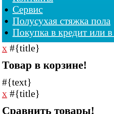
Сервис
Полусухая стяжка пола
Покупка в кредит или в
x
#{title}
Товар в корзине!
#{text}
x
#{title}
Сравнить товары!