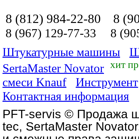
8 (812) 984-22-80
8 (9
8 (967) 129-77-33
8 (90
Штукатурные машины
Ш
хит п
SertaMaster Novator
смеси Knauf
Инструмент
Контактная информация
PFT-servis
©
Продажа ш
tec, SertaMaster Novator
и смежные права защи