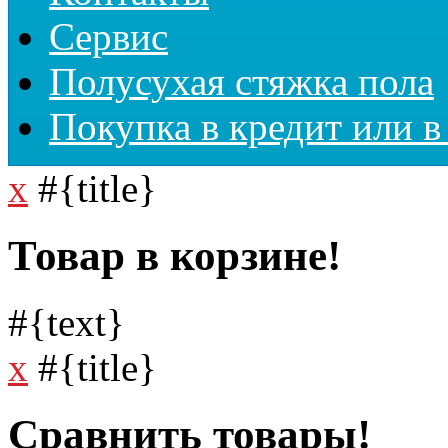
Сервис
Полусухая стяжка пола
Покупка в кредит или в
x
#{title}
Товар в корзине!
#{text}
x
#{title}
Сравнить товары!