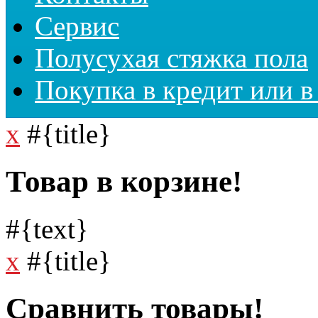
Сервис
Полусухая стяжка пола
Покупка в кредит или в
x
#{title}
Товар в корзине!
#{text}
x
#{title}
Сравнить товары!