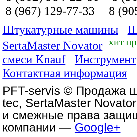
8 (967) 129-77-33
8 (90
Штукатурные машины
Ш
хит п
SertaMaster Novator
смеси Knauf
Инструмент
Контактная информация
PFT-servis
©
Продажа ш
tec, SertaMaster Novator
и смежные права защи
компании —
Google+