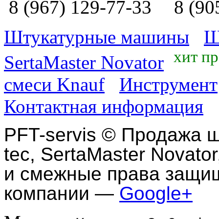
8 (967) 129-77-33
8 (90
Штукатурные машины
Ш
хит п
SertaMaster Novator
смеси Knauf
Инструмент
Контактная информация
PFT-servis
©
Продажа ш
tec, SertaMaster Novator
и смежные права защи
компании —
Google+