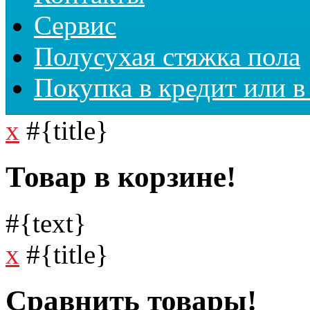
Сервис
Полусухая стяжка пола
Покупка в кредит или в
x
#{title}
Товар в корзине!
#{text}
x
#{title}
Сравнить товары!