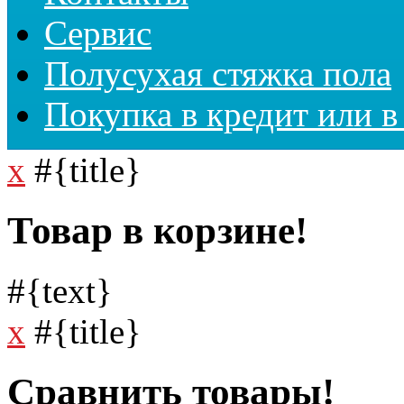
Сервис
Полусухая стяжка пола
Покупка в кредит или в
x
#{title}
Товар в корзине!
#{text}
x
#{title}
Сравнить товары!