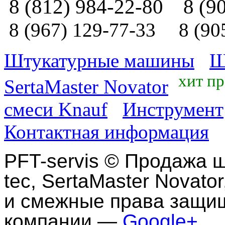
8 (812) 984-22-80
8 (9
8 (967) 129-77-33
8 (90
Штукатурные машины
Ш
хит п
SertaMaster Novator
смеси Knauf
Инструмент
Контактная информация
PFT-servis
©
Продажа ш
tec, SertaMaster Novator
и смежные права защи
компании —
Google+