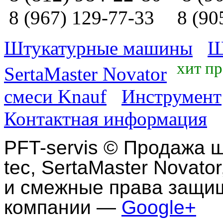
8 (967) 129-77-33
8 (90
Штукатурные машины
Ш
хит п
SertaMaster Novator
смеси Knauf
Инструмент
Контактная информация
PFT-servis
©
Продажа ш
tec, SertaMaster Novator
и смежные права защи
компании —
Google+