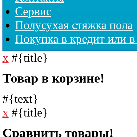
Сервис
Полусухая стяжка пола
Покупка в кредит или в
x
#{title}
Товар в корзине!
#{text}
x
#{title}
Сравнить товары!