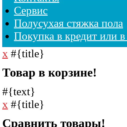
Сервис
Полусухая стяжка пола
Покупка в кредит или в
x
#{title}
Товар в корзине!
#{text}
x
#{title}
Сравнить товары!